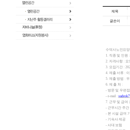
제목
글쓴이
수덕사노인요양원
1. 직종 및 인원
2. 자격사항 :
3. 모집기간 : 2
4. 제출 서류 :
5. 제출 방법 :
6. 제 출 처 :
- 방문 및
우편접
- e-mail :
sudeok7
7. 근무 및 급여
- 근무시간 주간 
- 본 시설 급여 
- 기숙사 제공
- 사대 보험