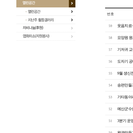
번호
웃음치료~
59
요양원 원
58
기저귀 교
57
도자기 공
56
9월 생신
55
송편만들기
54
기타동아리
53
예산군수님
52
3분기 운
51
왕관만들기
50