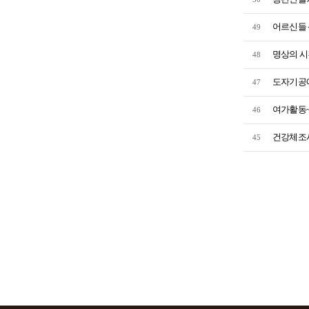
어르신들 
49
명상의 시
48
도자기공예
47
여가활동~
46
건강체조시
45