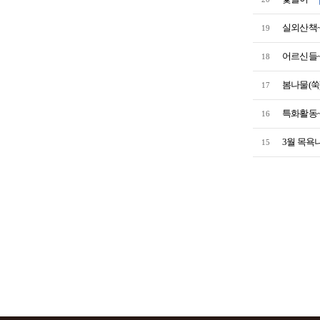
실외산책~
19
어르신들~
18
봄나물(쑥
17
특화활동~
16
3월 목욕
15