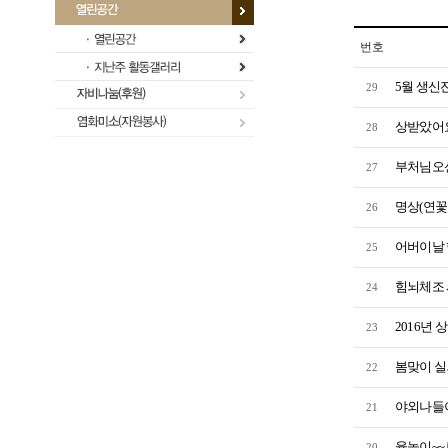
번호
5월 생신
29
상받았어요
28
부처님오신
27
명상(연꽃
26
어버이날 
25
힘뇌체조 
24
2016년 
23
봄맞이 실
22
야외나들이
21
윷놀이~~
20