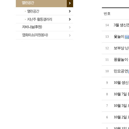
번호
3월 생신
14
윷놀이
13
보부상 난
12
풍물놀이 
11
민요공연
10
10월 생
9
10월 7일
8
10월 5일
7
10월 2일
6
10월 1일
5